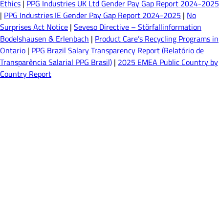
Ethics
|
PPG Industries UK Ltd Gender Pay Gap Report 2024-2025
|
PPG Industries IE Gender Pay Gap Report 2024-2025
|
No
Surprises Act Notice
|
Seveso Directive – Störfallinformation
Bodelshausen & Erlenbach
|
Product Care’s Recycling Programs in
Ontario
|
PPG Brazil Salary Transparency Report (Relatório de
Transparência Salarial PPG Brasil)
|
2025 EMEA Public Country by
Country Report