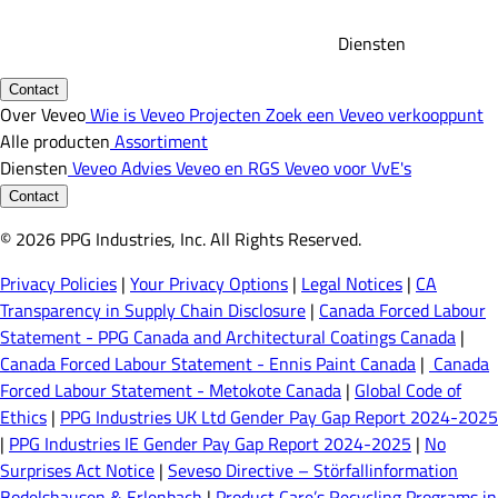
Diensten
Contact
Over Veveo
Wie is Veveo
Projecten
Zoek een Veveo verkooppunt
Alle producten
Assortiment
Diensten
Veveo Advies
Veveo en RGS
Veveo voor VvE's
Contact
© 2026 PPG Industries, Inc. All Rights Reserved.
Privacy Policies
|
Your Privacy Options
|
Legal Notices
|
CA
Transparency in Supply Chain Disclosure
|
Canada Forced Labour
Statement - PPG Canada and Architectural Coatings Canada
|
Canada Forced Labour Statement - Ennis Paint Canada
|
Canada
Forced Labour Statement - Metokote Canada
|
Global Code of
Ethics
|
PPG Industries UK Ltd Gender Pay Gap Report 2024-2025
|
PPG Industries IE Gender Pay Gap Report 2024-2025
|
No
Surprises Act Notice
|
Seveso Directive – Störfallinformation
Bodelshausen & Erlenbach
|
Product Care’s Recycling Programs in