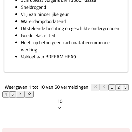
Schrobvast volgens EN 13300: Klasse 1
Sneldrogend
Vrij van hinderlijke geur
Waterdampdoorlatend
Uitstekende hechting op geschikte ondergronden
Goede elasticiteit
Heeft op beton geen carbonatatieremmende
werking
Voldoet aan BREEAM HEA9
Weergeven 1 tot 10 van 50 vermeldingen
1
2
3
4
5
10