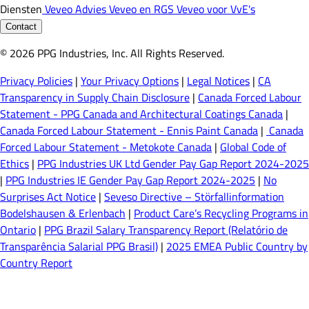
Diensten
Veveo Advies
Veveo en RGS
Veveo voor VvE's
Contact
© 2026 PPG Industries, Inc. All Rights Reserved.
Privacy Policies
|
Your Privacy Options
|
Legal Notices
|
CA
Transparency in Supply Chain Disclosure
|
Canada Forced Labour
Statement - PPG Canada and Architectural Coatings Canada
|
Canada Forced Labour Statement - Ennis Paint Canada
|
Canada
Forced Labour Statement - Metokote Canada
|
Global Code of
Ethics
|
PPG Industries UK Ltd Gender Pay Gap Report 2024-2025
|
PPG Industries IE Gender Pay Gap Report 2024-2025
|
No
Surprises Act Notice
|
Seveso Directive – Störfallinformation
Bodelshausen & Erlenbach
|
Product Care’s Recycling Programs in
Ontario
|
PPG Brazil Salary Transparency Report (Relatório de
Transparência Salarial PPG Brasil)
|
2025 EMEA Public Country by
Country Report