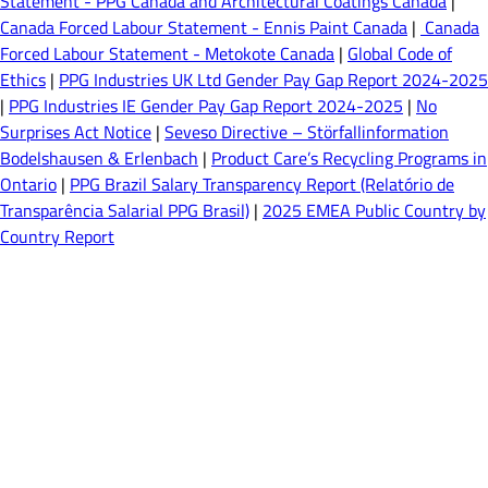
Statement - PPG Canada and Architectural Coatings Canada
|
Canada Forced Labour Statement - Ennis Paint Canada
|
Canada
Forced Labour Statement - Metokote Canada
|
Global Code of
Ethics
|
PPG Industries UK Ltd Gender Pay Gap Report 2024-2025
|
PPG Industries IE Gender Pay Gap Report 2024-2025
|
No
Surprises Act Notice
|
Seveso Directive – Störfallinformation
Bodelshausen & Erlenbach
|
Product Care’s Recycling Programs in
Ontario
|
PPG Brazil Salary Transparency Report (Relatório de
Transparência Salarial PPG Brasil)
|
2025 EMEA Public Country by
Country Report