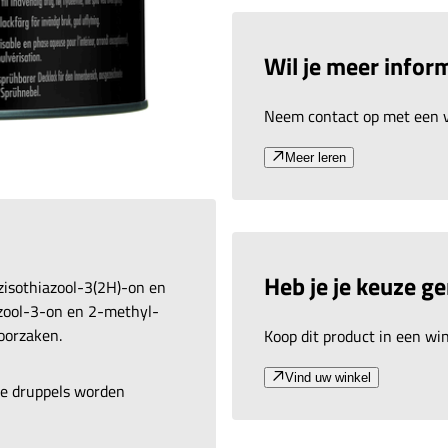
Wil je meer inform
Neem contact op met een v
Meer leren
Heb je je keuze g
zisothiazool-3(2H)-on en
azool-3-on en 2-methyl-
oorzaken.
Koop dit product in een wink
Vind uw winkel
are druppels worden