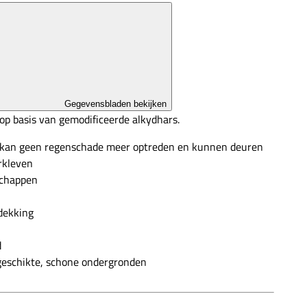
Gegevensbladen bekijken
op basis van gemodificeerde alkydhars.
C kan geen regenschade meer optreden en kunnen deuren
rkleven
schappen
dekking
d
geschikte, schone ondergronden