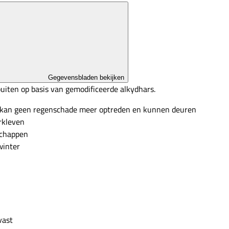
Gegevensbladen bekijken
uiten op basis van gemodificeerde alkydhars.
C kan geen regenschade meer optreden en kunnen deuren
rkleven
schappen
winter
vast