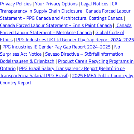
Privacy Policies
|
Your Privacy Options
|
Legal Notices
|
CA
Transparency in Supply Chain Disclosure
|
Canada Forced Labour
Statement - PPG Canada and Architectural Coatings Canada
|
Canada Forced Labour Statement - Ennis Paint Canada
|
Canada
Forced Labour Statement - Metokote Canada
|
Global Code of
Ethics
|
PPG Industries UK Ltd Gender Pay Gap Report 2024-2025
|
PPG Industries IE Gender Pay Gap Report 2024-2025
|
No
Surprises Act Notice
|
Seveso Directive – Störfallinformation
Bodelshausen & Erlenbach
|
Product Care’s Recycling Programs in
Ontario
|
PPG Brazil Salary Transparency Report (Relatório de
Transparência Salarial PPG Brasil)
|
2025 EMEA Public Country by
Country Report