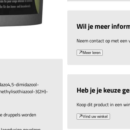
Wil je meer inform
Neem contact op met een v
Meer leren
dazo4,5-dimidazool-
Heb je je keuze g
methylisothiazool-3(2H)-
Koop dit product in een wink
are druppels worden
Vind uw winkel
 langdurige gevolgen.