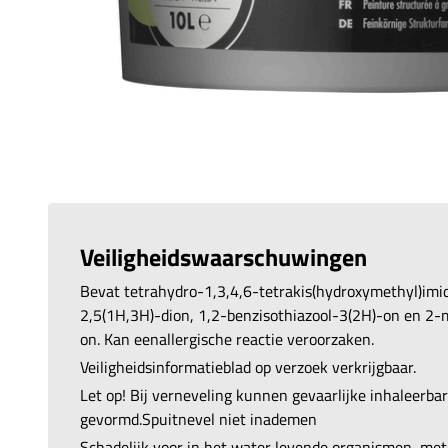
Veiligheidswaarschuwingen
Bevat tetrahydro-1,3,4,6-tetrakis(hydroxymethyl)imi
2,5(1H,3H)-dion, 1,2-benzisothiazool-3(2H)-on en 2-
on. Kan eenallergische reactie veroorzaken.
Veiligheidsinformatieblad op verzoek verkrijgbaar.
Let op! Bij verneveling kunnen gevaarlijke inhaleerb
gevormd.Spuitnevel niet inademen
Schadelijk voor in het water levende organismen, met